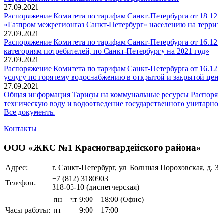
27.09.2021
Распоряжение Комитета по тарифам Санкт-Петербурга от 18.1
«Газпром межрегионгаз Санкт-Петербург» населению на терри
27.09.2021
Распоряжение Комитета по тарифам Санкт-Петербурга от 16.1
категориям потребителей, по Санкт-Петербургу на 2021 год»
27.09.2021
Распоряжение Комитета по тарифам Санкт-Петербурга от 16.12
услугу по горячему водоснабжению в открытой и закрытой це
27.09.2021
Общая информация Тарифы на коммунальные ресурсы Распоряже
техническую воду и водоотведение государственного унитарн
Все документы
Контакты
ООО «ЖКC №1 Красногвардейского района»
Адрес:
г. Санкт-Петербург, ул. Большая Пороховская, д. 3
+7 (812)
3180903
Телефон:
318-03-10 (диспетчерская)
пн—чт
9:00—18:00
(Офис)
Часы работы:
пт
9:00—17:00