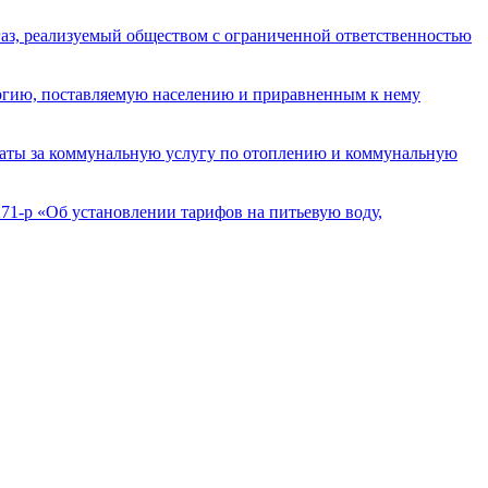
газ, реализуемый обществом с ограниченной ответственностью
ергию, поставляемую населению и приравненным к нему
платы за коммунальную услугу по отоплению и коммунальную
1-р «Об установлении тарифов на питьевую воду,