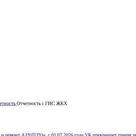
етность
Отчетность с ГИС ЖКХ
 и ремонт АЗУ(ПЗУ)», с 01.07.2026 года УК прекращает прием з